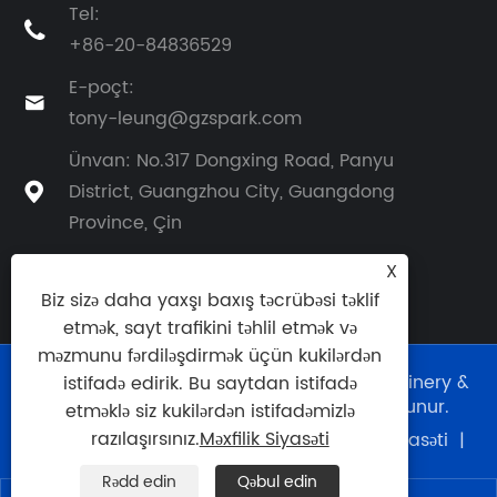
Tel:

+86-20-84836529
E-poçt:

tony-leung@gzspark.com
Ünvan: No.317 Dongxing Road, Panyu
District, Guangzhou City, Guangdong

Province, Çin
X
Biz sizə daha yaxşı baxış təcrübəsi təklif
etmək, sayt trafikini təhlil etmək və
məzmunu fərdiləşdirmək üçün kukilərdən
Copyright © 2024 Guangzhou Eurkay Machinery &
istifadə edirik. Bu saytdan istifadə
Technology Co., Ltd. Bütün hüquqlar qorunur.
etməklə siz kukilərdən istifadəmizlə
razılaşırsınız.
Məxfilik Siyasəti
Links
|
Sitemap
|
RSS
|
XML
|
Məxfilik Siyasəti
|
Rədd edin
Qəbul edin