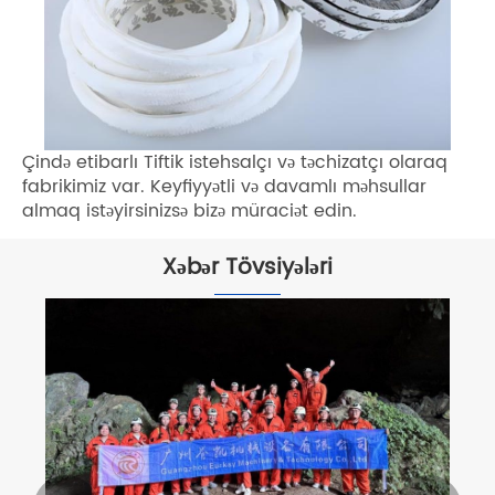
Çində etibarlı Tiftik istehsalçı və təchizatçı olaraq
fabrikimiz var. Keyfiyyətli və davamlı məhsullar
almaq istəyirsinizsə bizə müraciət edin.
Xəbər Tövsiyələri