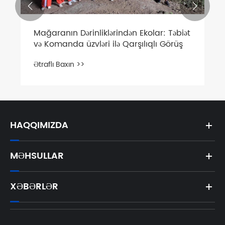


Mağaranın Dərinliklərindən Ekolar: Təbiət
və Komanda üzvləri ilə Qarşılıqlı Görüş
Ətraflı Baxın >>
HAQQIMIZDA
MƏHSULLAR
XƏBƏRLƏR