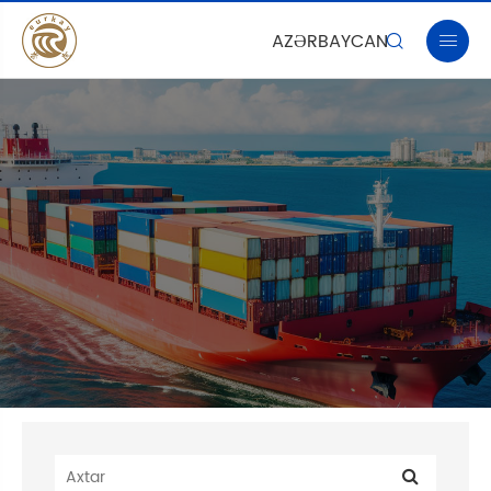
AZƏRBAYCAN

