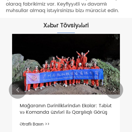
olaraq fabrikimiz var. Keyfiyyətli və davamlı
məhsullar almaq istəyirsinizsə bizə müraciət edin.
Xəbər Tövsiyələri


Mağaranın Dərinliklərindən Ekolar: Təbiət
və Komanda üzvləri ilə Qarşılıqlı Görüş
Ətraflı Baxın >>