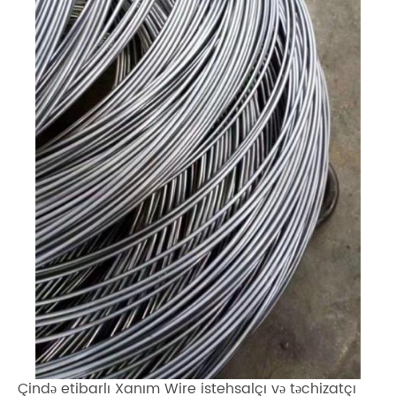
Çində etibarlı Xanım Wire istehsalçı və təchizatçı