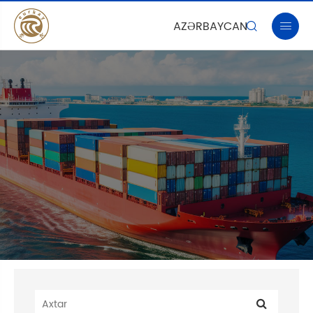
AZƏRBAYCAN

