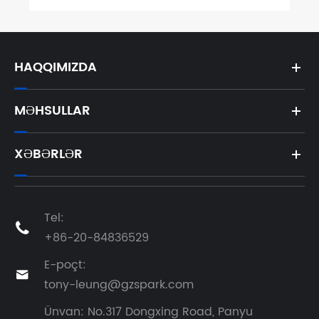
HAQQIMIZDA
MƏHSULLAR
XƏBƏRLƏR
Tel:

+86-20-84836529
E-poçt:

tony-leung@gzspark.com
Ünvan: No.317 Dongxing Road, Panyu