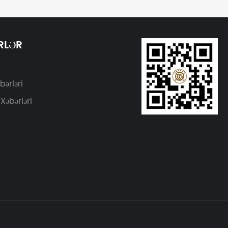
RLƏR
bərləri
Xəbərləri