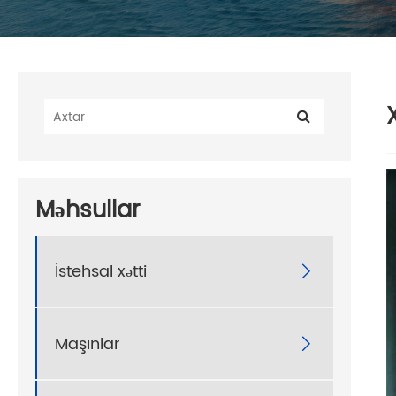
Məhsullar
İstehsal xətti

Maşınlar
