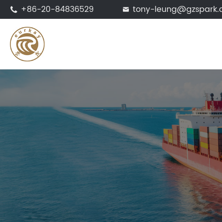
+86-20-84836529
tony-leung@gzspark

