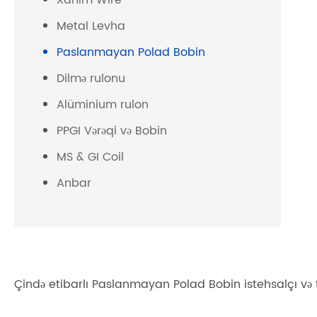
Xanım Wire
Metal Levha
Paslanmayan Polad Bobin
Dilmə rulonu
Alüminium rulon
PPGI Vərəqi və Bobin
MS & GI Coil
Anbar
Çində etibarlı Paslanmayan Polad Bobin istehsalçı və tə