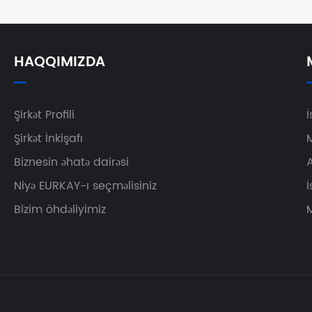
HAQQIMIZDA
Şirkət Profili
İ
Şirkət İnkişafı
Biznesin əhatə dairəsi
A
Niyə EURKAY-ı seçməlisiniz
İ
Bizim öhdəliyimiz