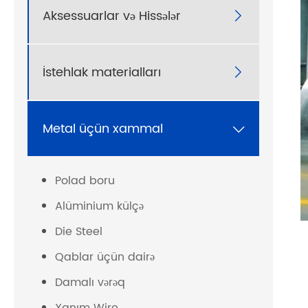
Aksessuarlar və Hissələr

İstehlak materialları

Metal üçün xammal

Polad boru
Alüminium külçə
Die Steel
Qablar üçün dairə
Damalı vərəq