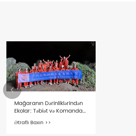

Mağaranın Dərinliklərindən
Ekolar: Təbiət və Komanda
üzvləri ilə Qarşılıqlı Görüş
Ətraflı Baxın >>