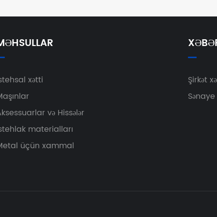
MƏHSULLAR
XƏBƏ
stehsal xətti
Şirkət xə
Maşınlar
Sənaye 
ksessuarlar və Hissələr
stehlak materialları
Metal üçün xammal